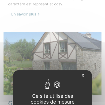
caractère est reposant et cosy.
En savoir plus
X
Masquer l
Ce site utilise des
Gîte « Colombe »
cookies de mesure