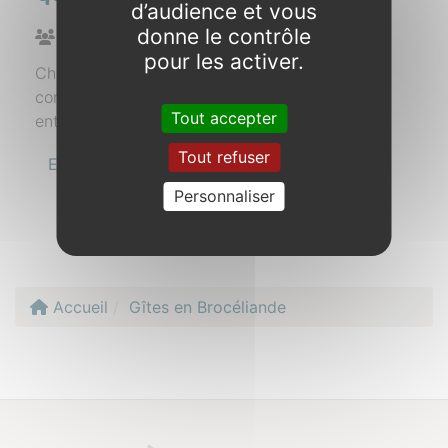
d’audience et vous
donne le contrôle
10 personnes
pour les activer.
Charmante maison de vacances, cosy et
conviviale, idéale pour un séjour en famille ou
Tout accepter
entre amis.
Tout refuser
En savoir plus
Personnaliser
Accueil
Gîtes en Brocéliande