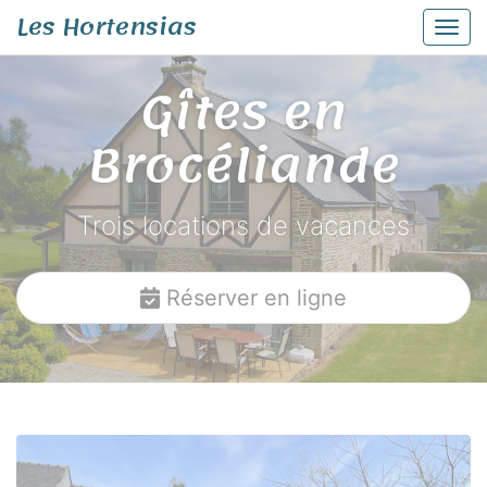
Panneau de gestion des cookies
Les Hortensias
Affic
aller au contenu
Gîtes en
Brocéliande
Trois locations de vacances
Réserver en ligne